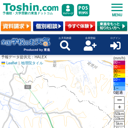
予備校・大学受験の東進ドットコム
MENU
お天気検索
会員登録
ログイン
Produced by 東進
予報データ提供元：HALEX
(mm/h)
Leaflet
|
地理院タイル
80～
50～
30～
20～
10～
5～
1～
0超過
ー
＋
50km
10km
5km