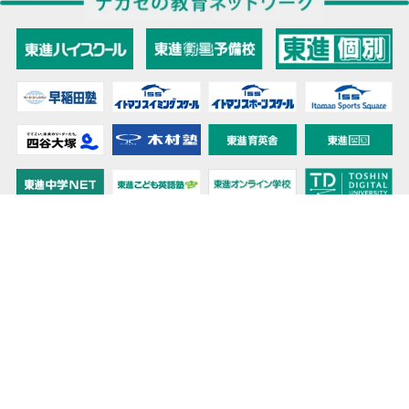
教育力こそが、国力だと思う。
キミの高校に対応！東進の個別指導コース
90日先まで大胆予報！ 全国学校のお天気
高校無償化丸わかり！高校授業料無償化 情報サイト
受験生必見！ 大学情報・入試情報