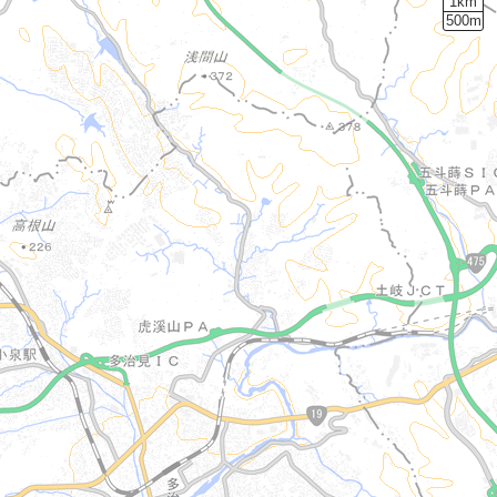
1km
500m