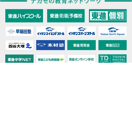
教育力こそが、国力だと思う。
キミの高校に対応！東進の個別指導コース
90日先まで大胆予報！ 全国学校のお天気
高校無償化丸わかり！高校授業料無償化 情報サイト
受験生必見！ 大学情報・入試情報