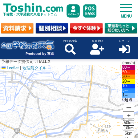
予備校・大学受験の東進ドットコム
MENU
お天気検索
会員登録
ログイン
Produced by 東進
予報データ提供元：HALEX
(mm/h)
Leaflet
|
地理院タイル
80～
50～
30～
20～
10～
5～
1～
0超過
ー
＋
50km
10km
5km