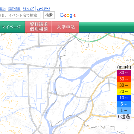
案内
採用情報
ｻｲﾄﾏｯﾌﾟ
ﾆｭｰｽﾘﾘｰｽ
(mm/h)
80～
50～
30～
20～
10～
5～
1～
0超過