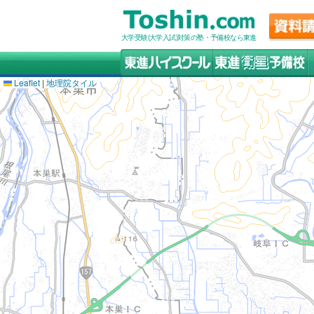
大学受験(大学入試)対策の塾・予備校なら東進
Leaflet
|
地理院タイル