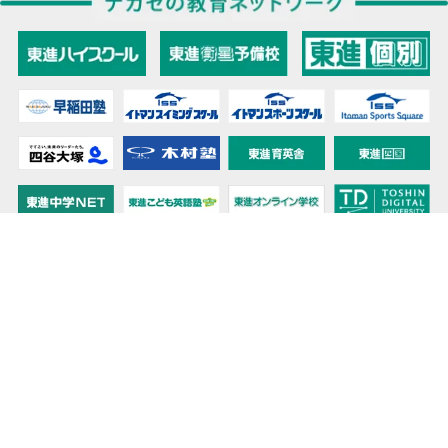
教育力こそが、国力だと思う。
キミの高校に対応！東進の個別指導コース
90日先まで大胆予報！ 全国学校のお天気
高校無償化丸わかり！高校授業料無償化 情報サイト
受験生必見！ 大学情報・入試情報