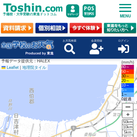
予備校・大学受験の東進ドットコム
MENU
お天気検索
会員登録
ログイン
Produced by 東進
予報データ提供元：HALEX
(mm/h)
Leaflet
|
地理院タイル
80～
50～
30～
20～
10～
5～
1～
0超過
ー
＋
50km
10km
5km