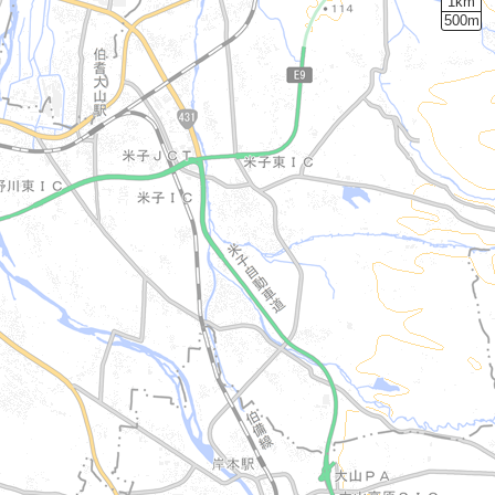
1km
500m