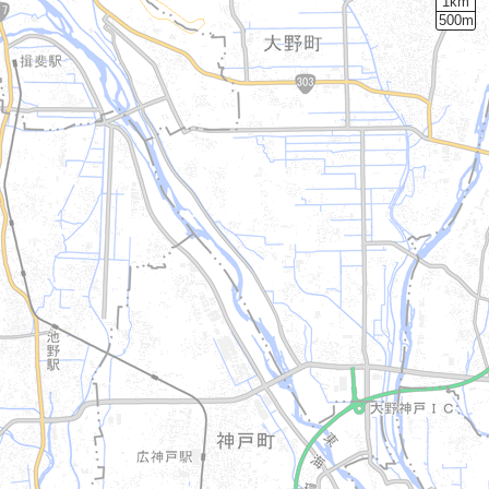
1km
500m