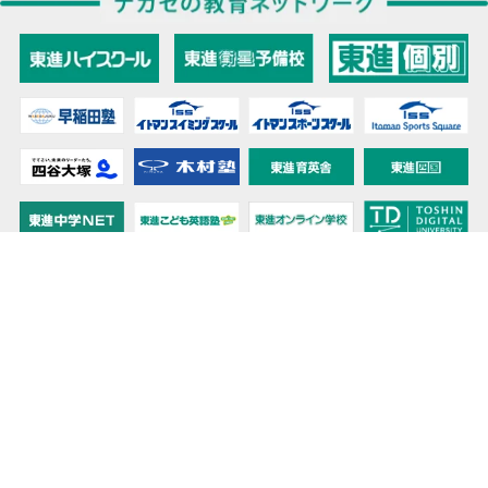
教育力こそが、国力だと思う。
キミの高校に対応！東進の個別指導コース
90日先まで大胆予報！ 全国学校のお天気
高校無償化丸わかり！高校授業料無償化 情報サイト
受験生必見！ 大学情報・入試情報