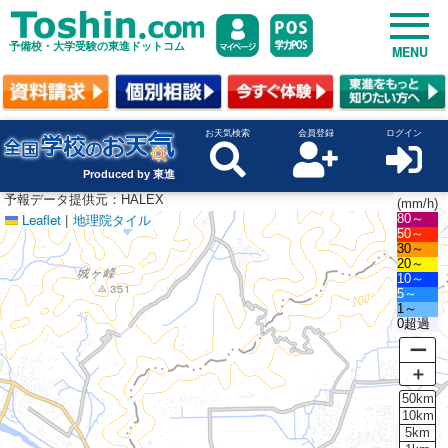
予備校・大学受験の東進ドットコム
MENU
お天気検索
会員登録
ログイン
Produced by 東進
予報データ提供元：HALEX
(mm/h)
Leaflet
|
地理院タイル
80～
50～
30～
20～
10～
5～
1～
0超過
ー
＋
50km
10km
5km