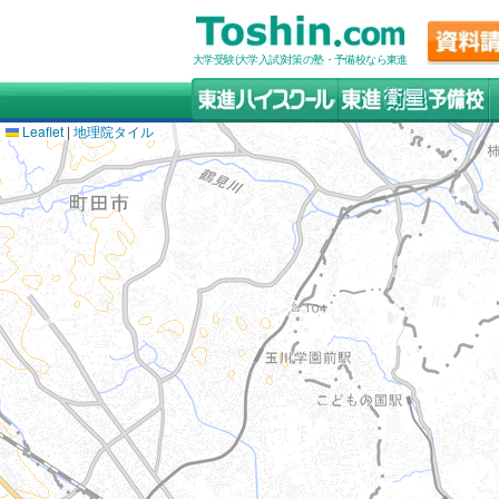
大学受験(大学入試)対策の塾・予備校なら東進
Leaflet
|
地理院タイル