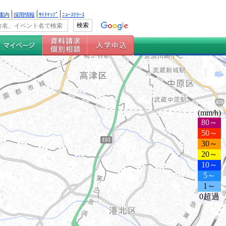
案内
採用情報
ｻｲﾄﾏｯﾌﾟ
ﾆｭｰｽﾘﾘｰｽ
(mm/h)
80～
50～
30～
20～
10～
5～
1～
0超過