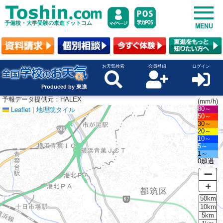
予備校・大学受験の東進ドットコム
MENU
お天気検索
会員登録
ログイン
Produced by 東進
予報データ提供元：HALEX
(mm/h)
Leaflet
|
地理院タイル
80～
50～
30～
20～
10～
5～
1～
0超過
ー
＋
50km
10km
5km