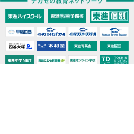
教育力こそが、国力だと思う。
キミの高校に対応！東進の個別指導コース
90日先まで大胆予報！ 全国学校のお天気
高校無償化丸わかり！高校授業料無償化 情報サイト
受験生必見！ 大学情報・入試情報