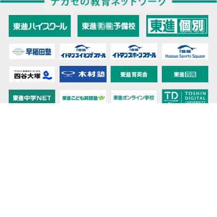
教育力こそが、国力だと思う。
キミの高校に対応！東進の個別指導コース
90日先まで大胆予報！ 全国学校のお天気
高校無償化丸わかり！高校授業料無償化 情報サイト
受験生必見！ 大学情報・入試情報