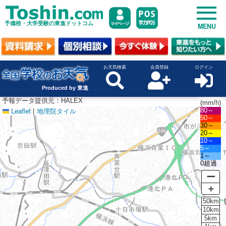
予備校・大学受験の東進ドットコム
MENU
お天気検索
会員登録
ログイン
Produced by 東進
予報データ提供元：HALEX
(mm/h)
Leaflet
|
地理院タイル
80～
50～
30～
20～
10～
5～
1～
0超過
ー
＋
50km
10km
5km