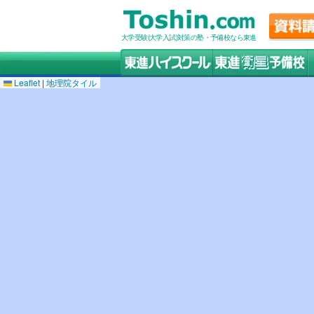
大学受験(大学入試)対策の塾・予備校なら東進
Leaflet
|
地理院タイル