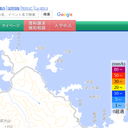
案内
採用情報
ｻｲﾄﾏｯﾌﾟ
ﾆｭｰｽﾘﾘｰｽ
(mm/h)
80～
50～
30～
20～
10～
5～
1～
0超過