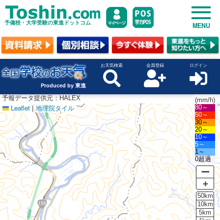
予備校・大学受験の東進ドットコム
MENU
お天気検索
会員登録
ログイン
Produced by 東進
予報データ提供元：HALEX
(mm/h)
Leaflet
|
地理院タイル
80～
50～
30～
20～
10～
5～
1～
0超過
ー
＋
50km
10km
5km