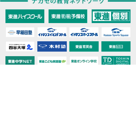
教育力こそが、国力だと思う。
キミの高校に対応！東進の個別指導コース
90日先まで大胆予報！ 全国学校のお天気
高校無償化丸わかり！高校授業料無償化 情報サイト
受験生必見！ 大学情報・入試情報