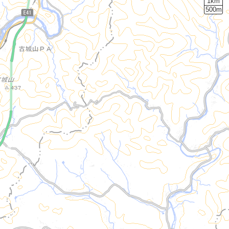
1km
500m