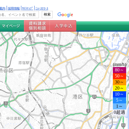
案内
採用情報
ｻｲﾄﾏｯﾌﾟ
ﾆｭｰｽﾘﾘｰｽ
(mm/h)
80～
50～
30～
20～
10～
5～
1～
0超過