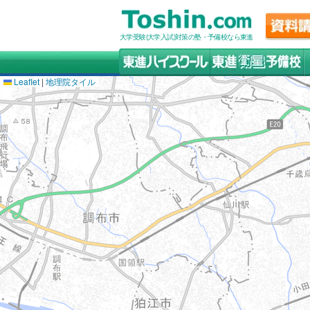
大学受験(大学入試)対策の塾・予備校なら東進
Leaflet
|
地理院タイル