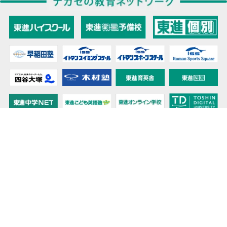
教育力こそが、国力だと思う。
キミの高校に対応！東進の個別指導コース
90日先まで大胆予報！ 全国学校のお天気
高校無償化丸わかり！高校授業料無償化 情報サイト
受験生必見！ 大学情報・入試情報