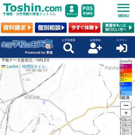
予備校・大学受験の東進ドットコム
MENU
お天気検索
会員登録
ログイン
Produced by 東進
予報データ提供元：HALEX
(mm/h)
Leaflet
|
地理院タイル
80～
50～
30～
20～
10～
5～
1～
0超過
ー
＋
50km
10km
5km