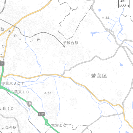
1km
500m