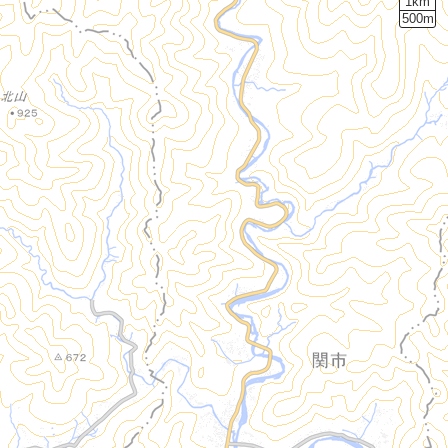
1km
500m