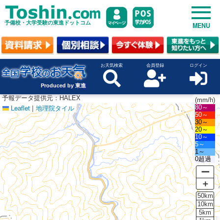
予備校・大学受験の東進ドットコム
MENU
お天気検索
会員登録
ログイン
Produced by 東進
予報データ提供元：HALEX
(mm/h)
Leaflet
|
地理院タイル
80～
50～
30～
20～
10～
5～
1～
0超過
ー
＋
50km
10km
5km