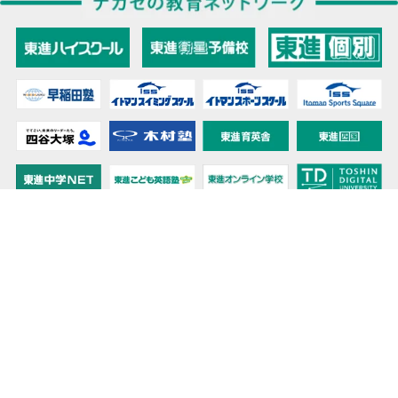
教育力こそが、国力だと思う。
キミの高校に対応！東進の個別指導コース
90日先まで大胆予報！ 全国学校のお天気
高校無償化丸わかり！高校授業料無償化 情報サイト
受験生必見！ 大学情報・入試情報