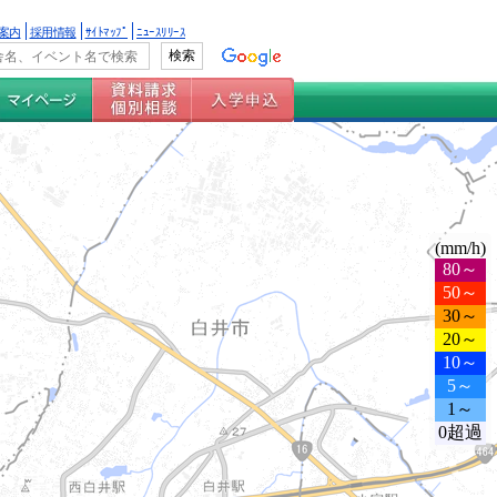
案内
採用情報
ｻｲﾄﾏｯﾌﾟ
ﾆｭｰｽﾘﾘｰｽ
(mm/h)
80～
50～
30～
20～
10～
5～
1～
0超過