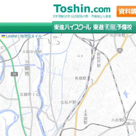
大学受験(大学入試)対策の塾・予備校なら東進
Leaflet
|
地理院タイル