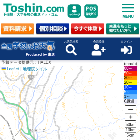
予備校・大学受験の東進ドットコム
MENU
お天気検索
会員登録
ログイン
Produced by 東進
予報データ提供元：HALEX
(mm/h)
Leaflet
|
地理院タイル
80～
50～
30～
20～
10～
5～
1～
0超過
ー
＋
50km
10km
5km