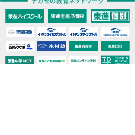
教育力こそが、国力だと思う。
キミの高校に対応！東進の個別指導コース
90日先まで大胆予報！ 全国学校のお天気
高校無償化丸わかり！高校授業料無償化 情報サイト
受験生必見！ 大学情報・入試情報