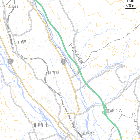
1km
500m