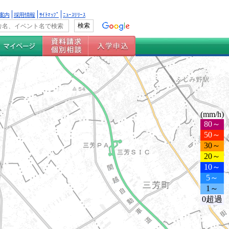
案内
採用情報
ｻｲﾄﾏｯﾌﾟ
ﾆｭｰｽﾘﾘｰｽ
(mm/h)
80～
50～
30～
20～
10～
5～
1～
0超過