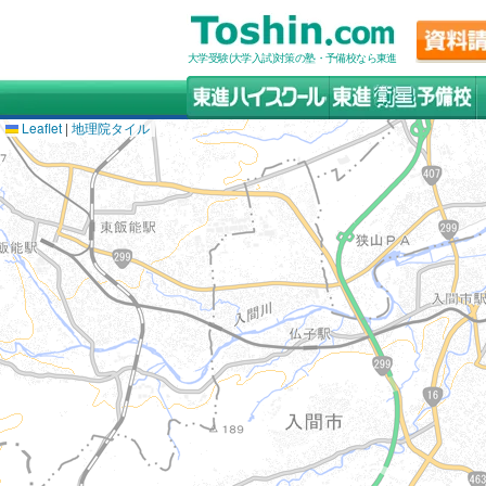
大学受験(大学入試)対策の塾・予備校なら東進
Leaflet
|
地理院タイル