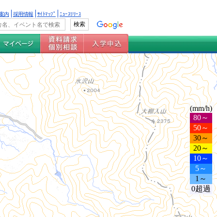
案内
採用情報
ｻｲﾄﾏｯﾌﾟ
ﾆｭｰｽﾘﾘｰｽ
(mm/h)
80～
50～
30～
20～
10～
5～
1～
0超過