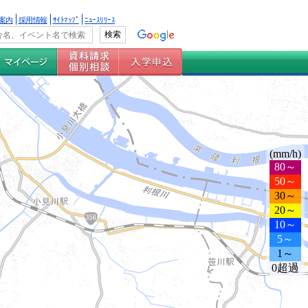
案内
採用情報
ｻｲﾄﾏｯﾌﾟ
ﾆｭｰｽﾘﾘｰｽ
(mm/h)
80～
50～
30～
20～
10～
5～
1～
0超過