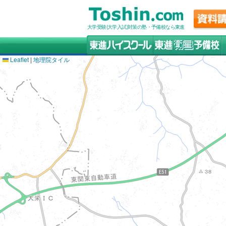
大学受験(大学入試)対策の塾・予備校なら東進
Leaflet
|
地理院タイル