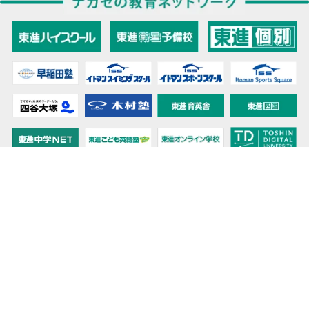
教育力こそが、国力だと思う。
キミの高校に対応！東進の個別指導コース
90日先まで大胆予報！ 全国学校のお天気
高校無償化丸わかり！高校授業料無償化 情報サイト
受験生必見！ 大学情報・入試情報