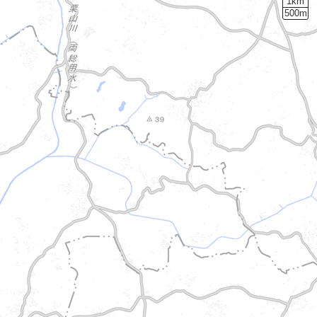
1km
500m