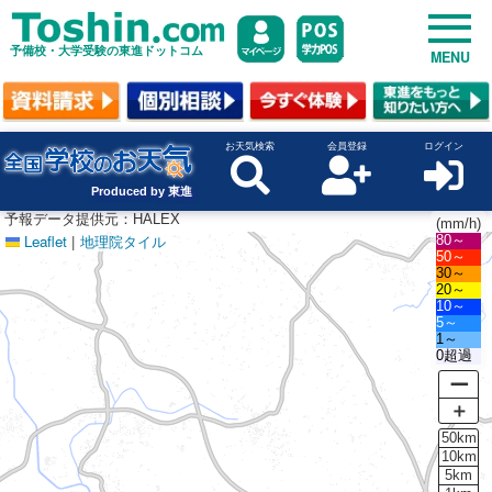
予備校・大学受験の東進ドットコム
MENU
お天気検索
会員登録
ログイン
Produced by 東進
予報データ提供元：HALEX
(mm/h)
Leaflet
|
地理院タイル
80～
50～
30～
20～
10～
5～
1～
0超過
ー
＋
50km
10km
5km