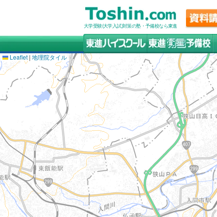
大学受験(大学入試)対策の塾・予備校なら東進
Leaflet
|
地理院タイル