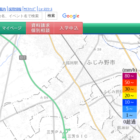
案内
採用情報
ｻｲﾄﾏｯﾌﾟ
ﾆｭｰｽﾘﾘｰｽ
(mm/h)
80～
50～
30～
20～
10～
5～
1～
0超過