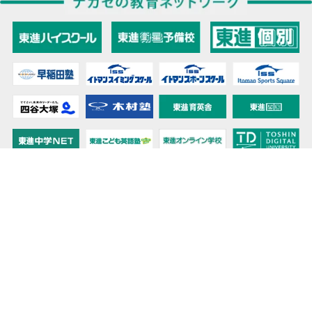
教育力こそが、国力だと思う。
キミの高校に対応！東進の個別指導コース
90日先まで大胆予報！ 全国学校のお天気
高校無償化丸わかり！高校授業料無償化 情報サイト
受験生必見！ 大学情報・入試情報