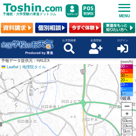
予備校・大学受験の東進ドットコム
MENU
お天気検索
会員登録
ログイン
Produced by 東進
予報データ提供元：HALEX
(mm/h)
Leaflet
|
地理院タイル
80～
50～
30～
20～
10～
5～
1～
0超過
ー
＋
50km
10km
5km