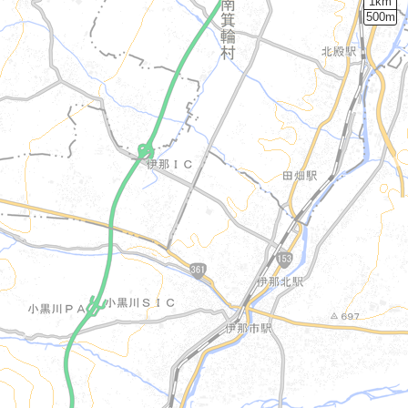
1km
500m