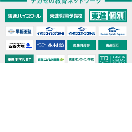
教育力こそが、国力だと思う。
キミの高校に対応！東進の個別指導コース
90日先まで大胆予報！ 全国学校のお天気
高校無償化丸わかり！高校授業料無償化 情報サイト
受験生必見！ 大学情報・入試情報