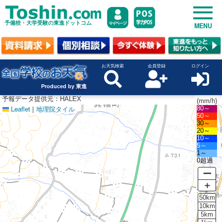
予備校・大学受験の東進ドットコム
MENU
お天気検索
会員登録
ログイン
Produced by 東進
予報データ提供元：HALEX
(mm/h)
Leaflet
|
地理院タイル
80～
50～
30～
20～
10～
5～
1～
0超過
ー
＋
50km
10km
5km