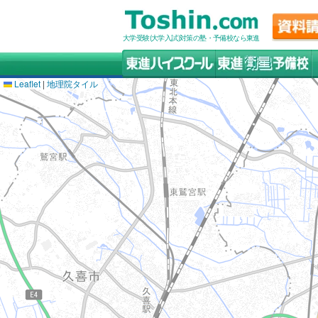
大学受験(大学入試)対策の塾・予備校なら東進
Leaflet
|
地理院タイル