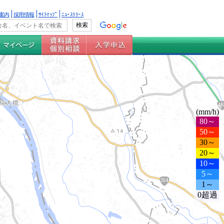
案内
採用情報
ｻｲﾄﾏｯﾌﾟ
ﾆｭｰｽﾘﾘｰｽ
(mm/h)
80～
50～
30～
20～
10～
5～
1～
0超過