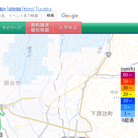
案内
採用情報
ｻｲﾄﾏｯﾌﾟ
ﾆｭｰｽﾘﾘｰｽ
(mm/h)
80～
50～
30～
20～
10～
5～
1～
0超過