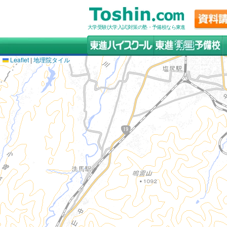
大学受験(大学入試)対策の塾・予備校なら東進
Leaflet
|
地理院タイル