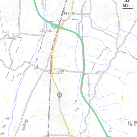
1km
500m