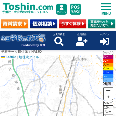
予備校・大学受験の東進ドットコム
MENU
お天気検索
会員登録
ログイン
Produced by 東進
予報データ提供元：HALEX
(mm/h)
Leaflet
|
地理院タイル
80～
50～
30～
20～
10～
5～
1～
0超過
ー
＋
50km
10km
5km