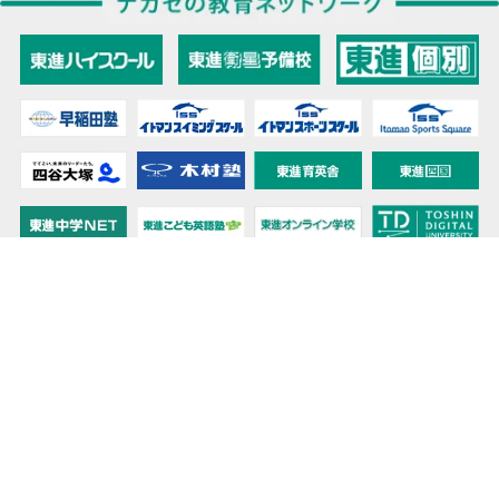
教育力こそが、国力だと思う。
キミの高校に対応！東進の個別指導コース
90日先まで大胆予報！ 全国学校のお天気
高校無償化丸わかり！高校授業料無償化 情報サイト
受験生必見！ 大学情報・入試情報