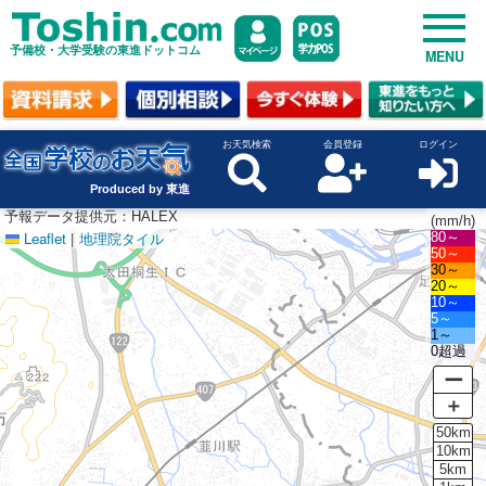
予備校・大学受験の東進ドットコム
MENU
お天気検索
会員登録
ログイン
Produced by 東進
予報データ提供元：HALEX
(mm/h)
Leaflet
|
地理院タイル
80～
50～
30～
20～
10～
5～
1～
0超過
ー
＋
50km
10km
5km