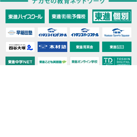
教育力こそが、国力だと思う。
キミの高校に対応！東進の個別指導コース
90日先まで大胆予報！ 全国学校のお天気
高校無償化丸わかり！高校授業料無償化 情報サイト
受験生必見！ 大学情報・入試情報