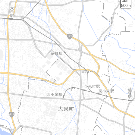
1km
500m