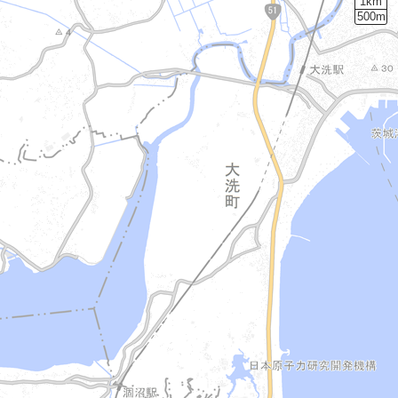
1km
500m