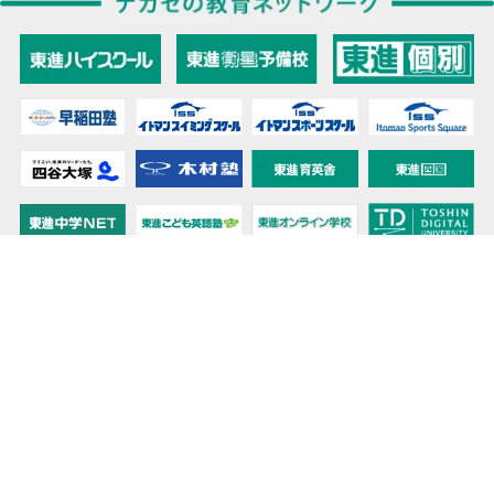
教育力こそが、国力だと思う。
キミの高校に対応！東進の個別指導コース
90日先まで大胆予報！ 全国学校のお天気
高校無償化丸わかり！高校授業料無償化 情報サイト
受験生必見！ 大学情報・入試情報