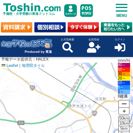
予備校・大学受験の東進ドットコム
MENU
お天気検索
会員登録
ログイン
Produced by 東進
予報データ提供元：HALEX
(mm/h)
Leaflet
|
地理院タイル
80～
50～
30～
20～
10～
5～
1～
0超過
ー
＋
50km
10km
5km