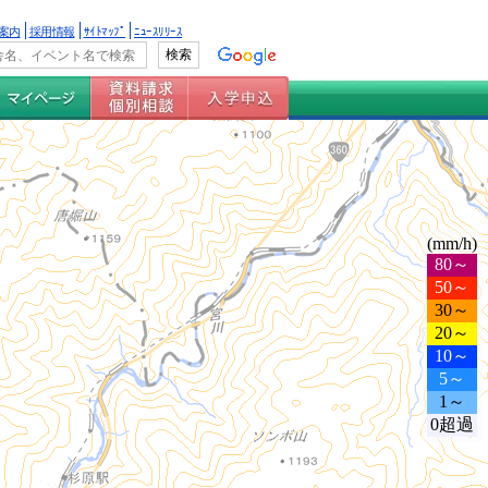
案内
採用情報
ｻｲﾄﾏｯﾌﾟ
ﾆｭｰｽﾘﾘｰｽ
(mm/h)
80～
50～
30～
20～
10～
5～
1～
0超過