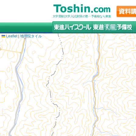
大学受験(大学入試)対策の塾・予備校なら東進
Leaflet
|
地理院タイル