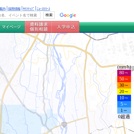
案内
採用情報
ｻｲﾄﾏｯﾌﾟ
ﾆｭｰｽﾘﾘｰｽ
(mm/h)
80～
50～
30～
20～
10～
5～
1～
0超過