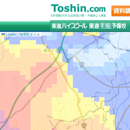
大学受験(大学入試)対策の塾・予備校なら東進
Leaflet
|
地理院タイル