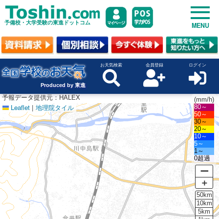
予備校・大学受験の東進ドットコム
MENU
お天気検索
会員登録
ログイン
Produced by 東進
予報データ提供元：HALEX
(mm/h)
Leaflet
|
地理院タイル
80～
50～
30～
20～
10～
5～
1～
0超過
ー
＋
50km
10km
5km