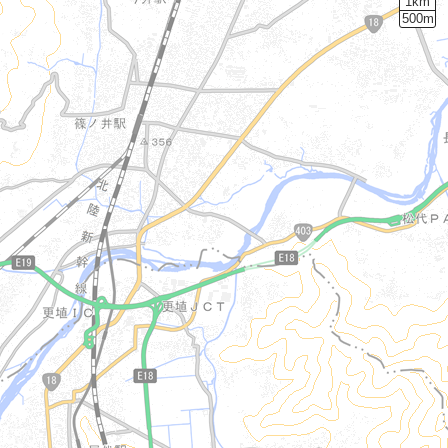
1km
500m