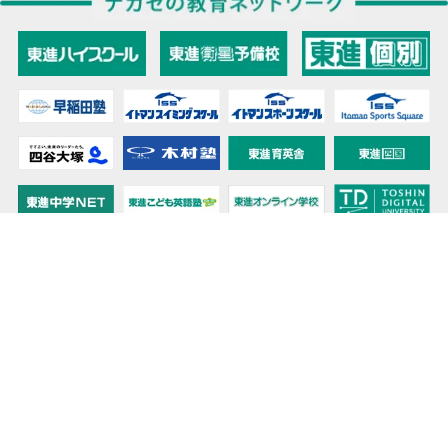
教育力こそが、国力だと思う。
キミの高校に対応！東進の個別指導コース
90日先まで大胆予報！ 全国学校のお天気
高校無償化丸わかり！高校授業料無償化 情報サイト
受験生必見！ 大学情報・入試情報