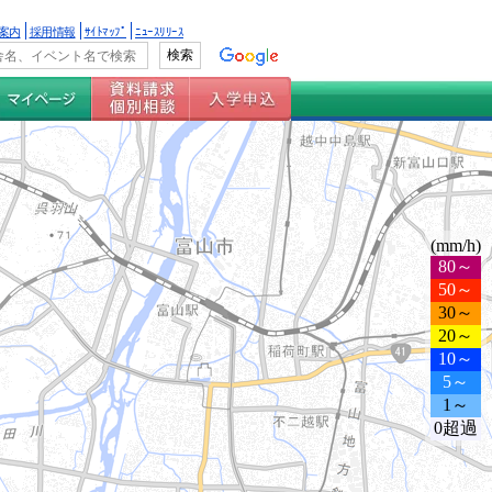
案内
採用情報
ｻｲﾄﾏｯﾌﾟ
ﾆｭｰｽﾘﾘｰｽ
(mm/h)
80～
50～
30～
20～
10～
5～
1～
0超過