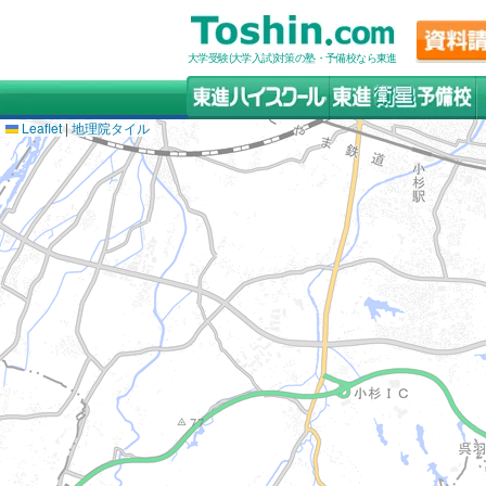
大学受験(大学入試)対策の塾・予備校なら東進
Leaflet
|
地理院タイル