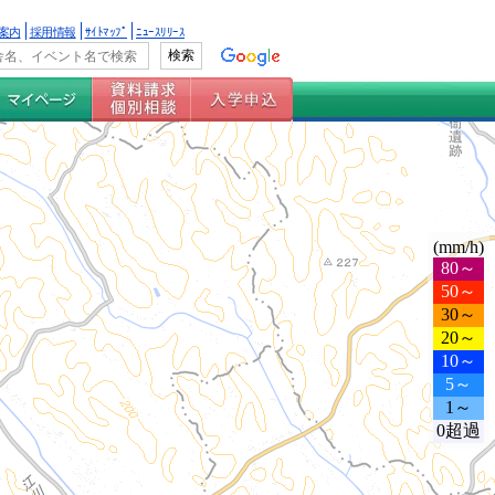
案内
採用情報
ｻｲﾄﾏｯﾌﾟ
ﾆｭｰｽﾘﾘｰｽ
(mm/h)
80～
50～
30～
20～
10～
5～
1～
0超過