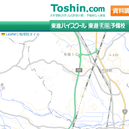
大学受験(大学入試)対策の塾・予備校なら東進
Leaflet
|
地理院タイル