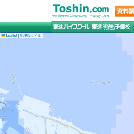
大学受験(大学入試)対策の塾・予備校なら東進
Leaflet
|
地理院タイル