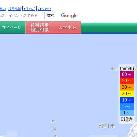
案内
採用情報
ｻｲﾄﾏｯﾌﾟ
ﾆｭｰｽﾘﾘｰｽ
(mm/h)
80～
50～
30～
20～
10～
5～
1～
0超過