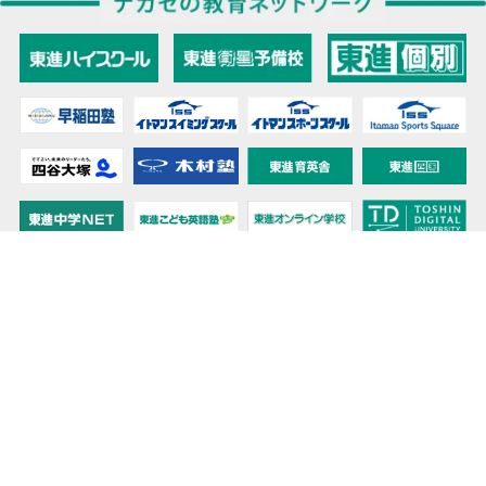
教育力こそが、国力だと思う。
キミの高校に対応！東進の個別指導コース
90日先まで大胆予報！ 全国学校のお天気
高校無償化丸わかり！高校授業料無償化 情報サイト
受験生必見！ 大学情報・入試情報