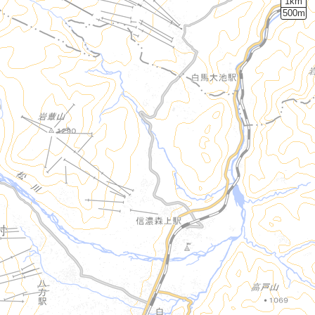
1km
500m