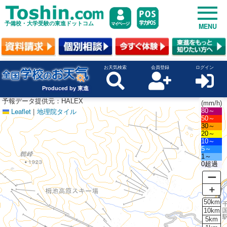
予備校・大学受験の東進ドットコム
MENU
お天気検索
会員登録
ログイン
Produced by 東進
予報データ提供元：HALEX
(mm/h)
Leaflet
|
地理院タイル
80～
50～
30～
20～
10～
5～
1～
0超過
ー
＋
50km
10km
5km