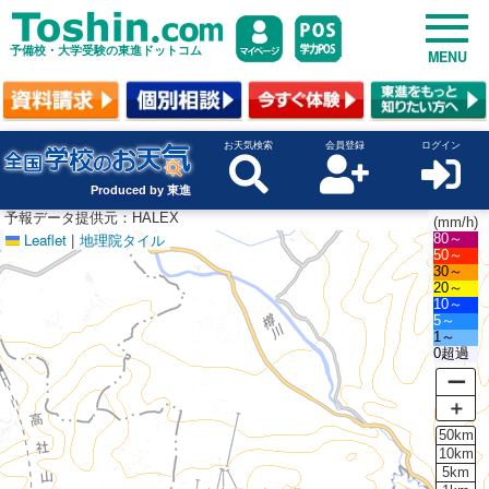
予備校・大学受験の東進ドットコム
MENU
お天気検索
会員登録
ログイン
Produced by 東進
予報データ提供元：HALEX
(mm/h)
Leaflet
|
地理院タイル
80～
50～
30～
20～
10～
5～
1～
0超過
ー
＋
50km
10km
5km