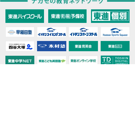
教育力こそが、国力だと思う。
キミの高校に対応！東進の個別指導コース
90日先まで大胆予報！ 全国学校のお天気
高校無償化丸わかり！高校授業料無償化 情報サイト
受験生必見！ 大学情報・入試情報