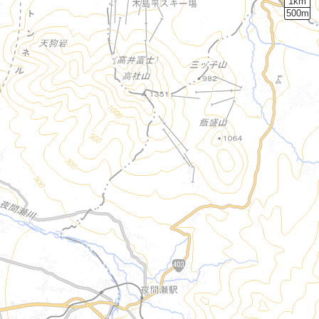
1km
500m