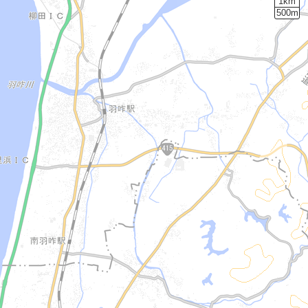
1km
500m