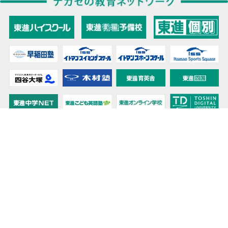
教育力こそが、国力だと思う。
キミの高校に対応！東進の個別指導コース
90日先まで大胆予報！ 全国学校のお天気
高校無償化丸わかり！高校授業料無償化 情報サイト
受験生必見！ 大学情報・入試情報