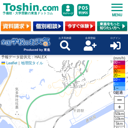
予備校・大学受験の東進ドットコム
MENU
お天気検索
会員登録
ログイン
Produced by 東進
予報データ提供元：HALEX
(mm/h)
Leaflet
|
地理院タイル
80～
50～
30～
20～
10～
5～
1～
0超過
ー
＋
50km
10km
5km