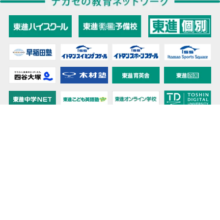
教育力こそが、国力だと思う。
キミの高校に対応！東進の個別指導コース
90日先まで大胆予報！ 全国学校のお天気
高校無償化丸わかり！高校授業料無償化 情報サイト
受験生必見！ 大学情報・入試情報