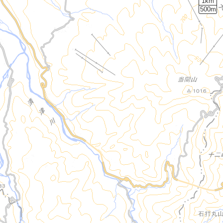
1km
500m