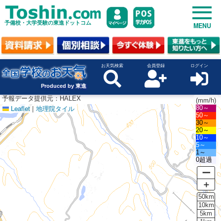
予備校・大学受験の東進ドットコム
MENU
お天気検索
会員登録
ログイン
Produced by 東進
予報データ提供元：HALEX
(mm/h)
Leaflet
|
地理院タイル
80～
50～
30～
20～
10～
5～
1～
0超過
ー
＋
50km
10km
5km