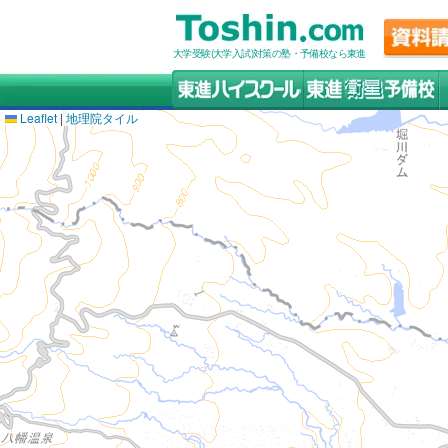
大学受験(大学入試)対策の塾・予備校なら東進
Leaflet
|
地理院タイル