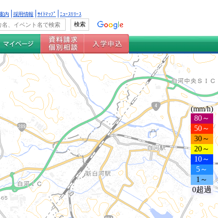
案内
採用情報
ｻｲﾄﾏｯﾌﾟ
ﾆｭｰｽﾘﾘｰｽ
(mm/h)
80～
50～
30～
20～
10～
5～
1～
0超過