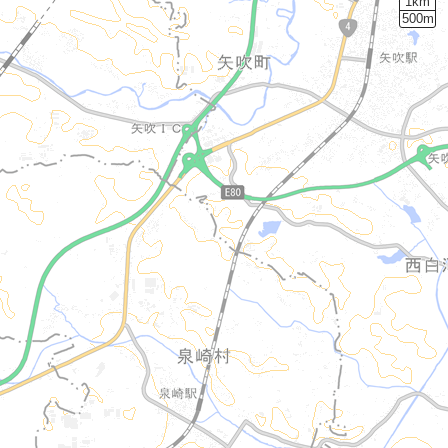
1km
500m