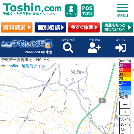
予備校・大学受験の東進ドットコム
MENU
お天気検索
会員登録
ログイン
Produced by 東進
予報データ提供元：HALEX
(mm/h)
Leaflet
|
地理院タイル
80～
50～
30～
20～
10～
5～
1～
0超過
ー
＋
50km
10km
5km