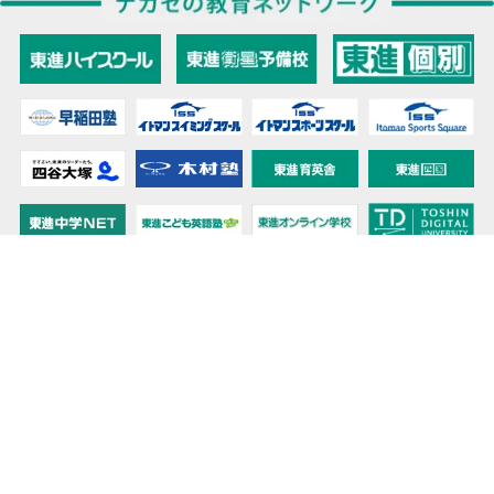
教育力こそが、国力だと思う。
キミの高校に対応！東進の個別指導コース
90日先まで大胆予報！ 全国学校のお天気
高校無償化丸わかり！高校授業料無償化 情報サイト
受験生必見！ 大学情報・入試情報