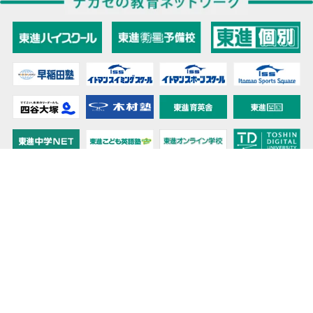
教育力こそが、国力だと思う。
キミの高校に対応！東進の個別指導コース
90日先まで大胆予報！ 全国学校のお天気
高校無償化丸わかり！高校授業料無償化 情報サイト
受験生必見！ 大学情報・入試情報