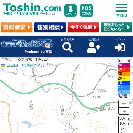
予備校・大学受験の東進ドットコム
MENU
お天気検索
会員登録
ログイン
Produced by 東進
予報データ提供元：HALEX
(mm/h)
Leaflet
|
地理院タイル
80～
50～
30～
20～
10～
5～
1～
0超過
ー
＋
50km
10km
5km