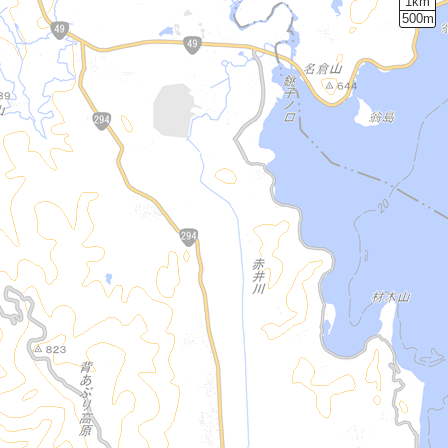
1km
500m