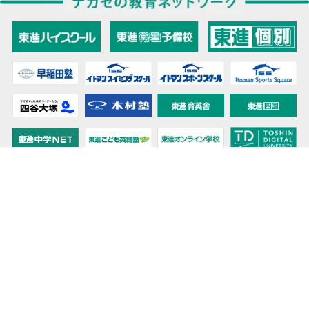
教育力こそが、国力だと思う。
キミの高校に対応！東進の個別指導コース
90日先まで大胆予報！ 全国学校のお天気
高校無償化丸わかり！高校授業料無償化 情報サイト
受験生必見！ 大学情報・入試情報