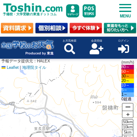
予備校・大学受験の東進ドットコム
MENU
お天気検索
会員登録
ログイン
Produced by 東進
予報データ提供元：HALEX
(mm/h)
Leaflet
|
地理院タイル
80～
50～
30～
20～
10～
5～
1～
0超過
ー
＋
50km
10km
5km