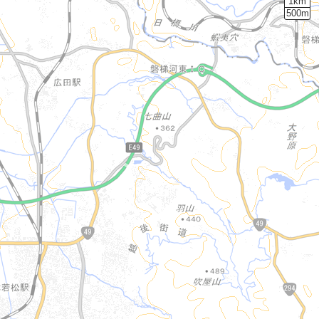
1km
500m