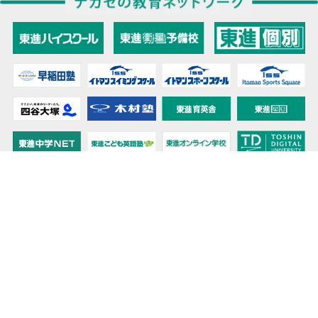
教育力こそが、国力だと思う。
キミの高校に対応！東進の個別指導コース
90日先まで大胆予報！ 全国学校のお天気
高校無償化丸わかり！高校授業料無償化 情報サイト
受験生必見！ 大学情報・入試情報