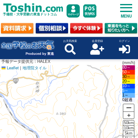
予備校・大学受験の東進ドットコム
MENU
お天気検索
会員登録
ログイン
Produced by 東進
予報データ提供元：HALEX
(mm/h)
Leaflet
|
地理院タイル
80～
50～
30～
20～
10～
5～
1～
0超過
ー
＋
50km
10km
5km