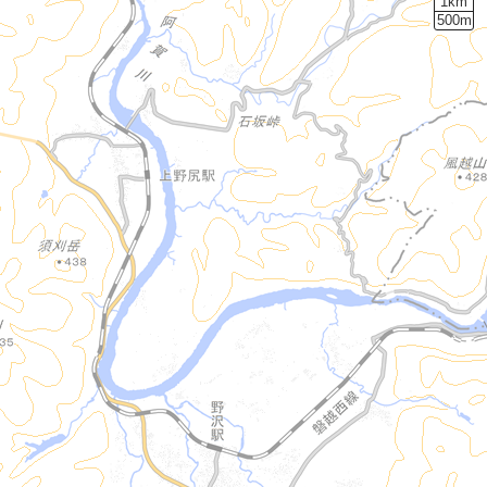
1km
500m