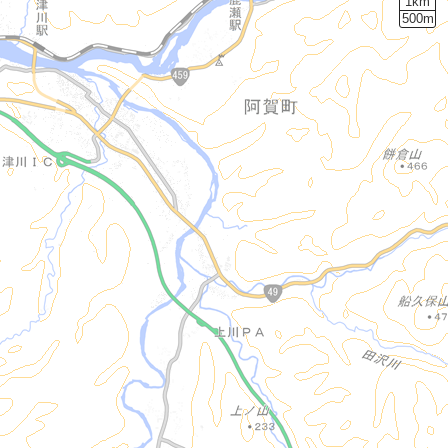
1km
500m