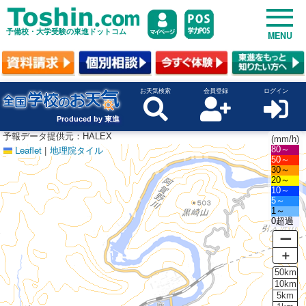
予備校・大学受験の東進ドットコム
MENU
お天気検索
会員登録
ログイン
Produced by 東進
予報データ提供元：HALEX
(mm/h)
Leaflet
|
地理院タイル
80～
50～
30～
20～
10～
5～
1～
0超過
ー
＋
50km
10km
5km