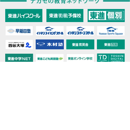
教育力こそが、国力だと思う。
キミの高校に対応！東進の個別指導コース
90日先まで大胆予報！ 全国学校のお天気
高校無償化丸わかり！高校授業料無償化 情報サイト
受験生必見！ 大学情報・入試情報