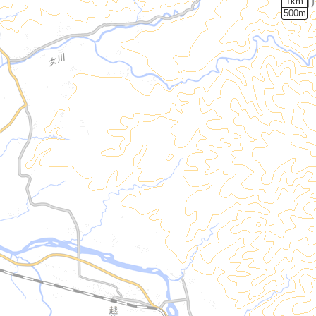
1km
500m