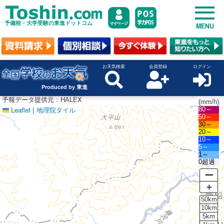
予備校・大学受験の東進ドットコム
MENU
お天気検索
会員登録
ログイン
Produced by 東進
予報データ提供元：HALEX
(mm/h)
Leaflet
|
地理院タイル
80～
50～
30～
20～
10～
5～
1～
0超過
ー
＋
50km
10km
5km