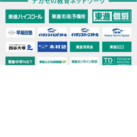
教育力こそが、国力だと思う。
キミの高校に対応！東進の個別指導コース
90日先まで大胆予報！ 全国学校のお天気
高校無償化丸わかり！高校授業料無償化 情報サイト
受験生必見！ 大学情報・入試情報