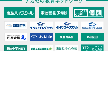
教育力こそが、国力だと思う。
キミの高校に対応！東進の個別指導コース
90日先まで大胆予報！ 全国学校のお天気
高校無償化丸わかり！高校授業料無償化 情報サイト
受験生必見！ 大学情報・入試情報