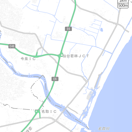
1km
500m