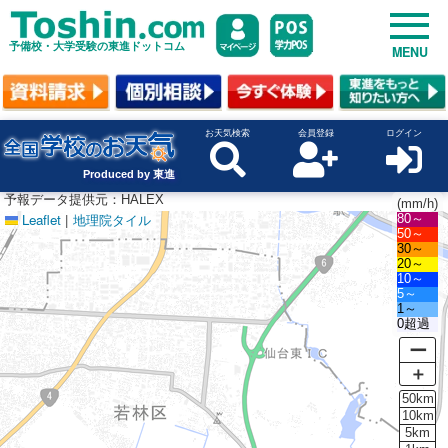
予備校・大学受験の東進ドットコム
MENU
お天気検索
会員登録
ログイン
Produced by 東進
予報データ提供元：HALEX
(mm/h)
Leaflet
|
地理院タイル
80～
50～
30～
20～
10～
5～
1～
0超過
ー
＋
50km
10km
5km