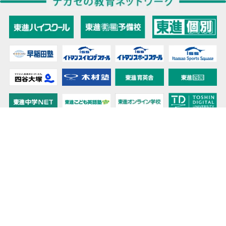
教育力こそが、国力だと思う。
キミの高校に対応！東進の個別指導コース
90日先まで大胆予報！ 全国学校のお天気
高校無償化丸わかり！高校授業料無償化 情報サイト
受験生必見！ 大学情報・入試情報