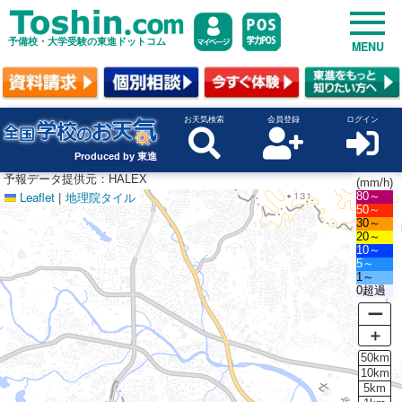
予備校・大学受験の東進ドットコム
MENU
お天気検索
会員登録
ログイン
Produced by 東進
予報データ提供元：HALEX
(mm/h)
Leaflet
|
地理院タイル
80～
50～
30～
20～
10～
5～
1～
0超過
ー
＋
50km
10km
5km