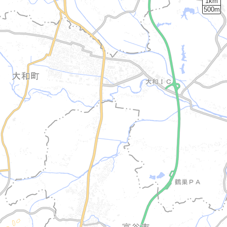
1km
500m