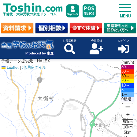
予備校・大学受験の東進ドットコム
MENU
お天気検索
会員登録
ログイン
Produced by 東進
予報データ提供元：HALEX
(mm/h)
Leaflet
|
地理院タイル
80～
50～
30～
20～
10～
5～
1～
0超過
ー
＋
50km
10km
5km