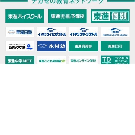
教育力こそが、国力だと思う。
キミの高校に対応！東進の個別指導コース
90日先まで大胆予報！ 全国学校のお天気
高校無償化丸わかり！高校授業料無償化 情報サイト
受験生必見！ 大学情報・入試情報