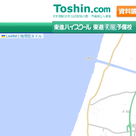
大学受験(大学入試)対策の塾・予備校なら東進
Leaflet
|
地理院タイル