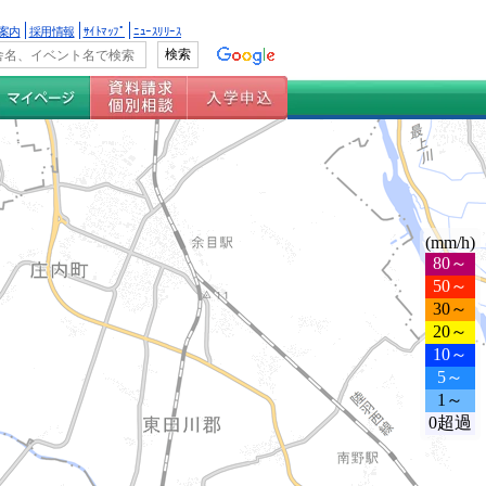
案内
採用情報
ｻｲﾄﾏｯﾌﾟ
ﾆｭｰｽﾘﾘｰｽ
(mm/h)
80～
50～
30～
20～
10～
5～
1～
0超過