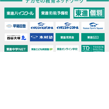
教育力こそが、国力だと思う。
キミの高校に対応！東進の個別指導コース
90日先まで大胆予報！ 全国学校のお天気
高校無償化丸わかり！高校授業料無償化 情報サイト
受験生必見！ 大学情報・入試情報