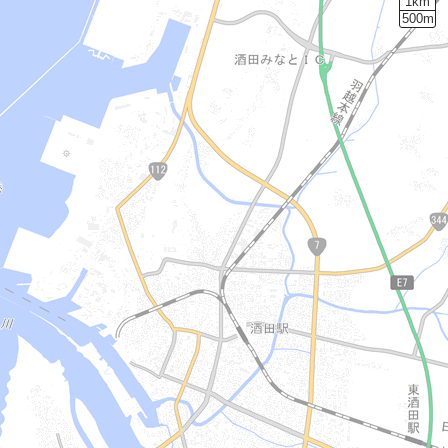
1km
500m