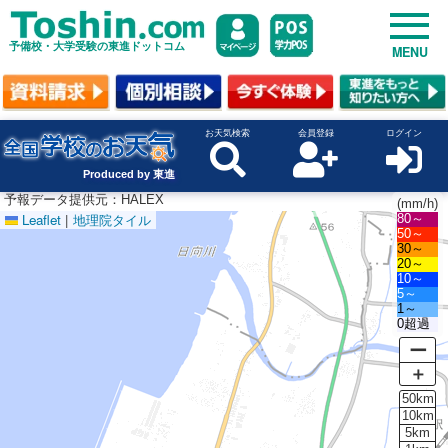
予備校・大学受験の東進ドットコム
MENU
お天気検索
会員登録
ログイン
Produced by 東進
予報データ提供元：HALEX
(mm/h)
Leaflet
|
地理院タイル
80～
50～
30～
20～
10～
5～
1～
0超過
ー
＋
50km
10km
5km