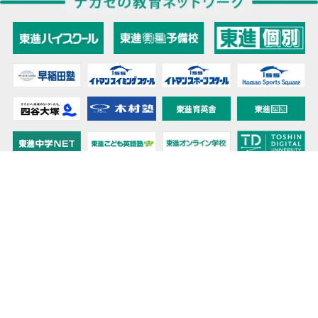
教育力こそが、国力だと思う。
キミの高校に対応！東進の個別指導コース
90日先まで大胆予報！ 全国学校のお天気
高校無償化丸わかり！高校授業料無償化 情報サイト
受験生必見！ 大学情報・入試情報