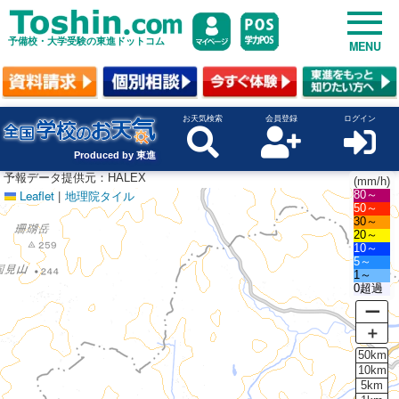
予備校・大学受験の東進ドットコム
MENU
お天気検索
会員登録
ログイン
Produced by 東進
予報データ提供元：HALEX
(mm/h)
Leaflet
|
地理院タイル
80～
50～
30～
20～
10～
5～
1～
0超過
ー
＋
50km
10km
5km