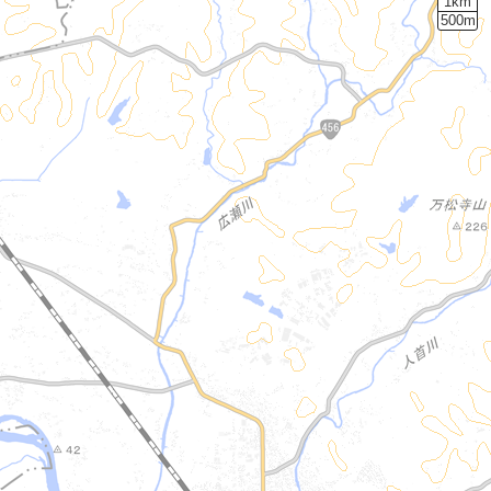
1km
500m